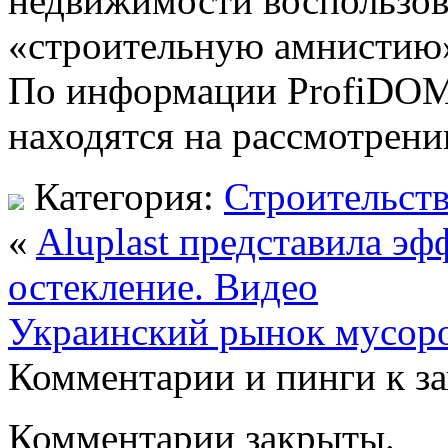
недвижимости воспользов
«строительную амнистию
По информации ProfiDOM
находятся на
рассмотрени
Категория:
Строительст
«
Aluplast представила э
остекление. Видео
Украинский рынок мусоро
Комментарии и пинги к з
Комментарии закрыты.