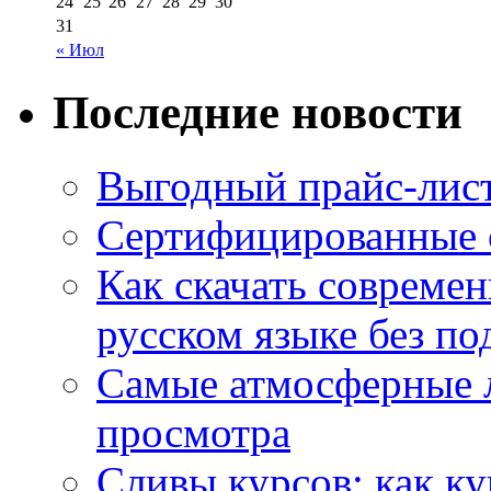
24
25
26
27
28
29
30
31
« Июл
Последние новости
Выгодный прайс-лист
Сертифицированные 
Как скачать совреме
русском языке без по
Самые атмосферные л
просмотра
Сливы курсов: как к