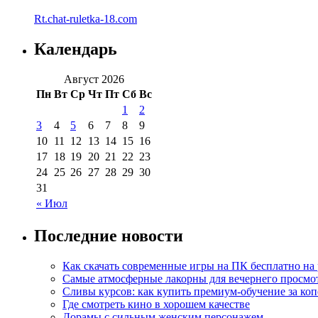
Rt.chat-ruletka-18.com
Календарь
Август 2026
Пн
Вт
Ср
Чт
Пт
Сб
Вс
1
2
3
4
5
6
7
8
9
10
11
12
13
14
15
16
17
18
19
20
21
22
23
24
25
26
27
28
29
30
31
« Июл
Последние новости
Как скачать современные игры на ПК бесплатно на 
Самые атмосферные лакорны для вечернего просмо
Сливы курсов: как купить премиум-обучение за ко
Где смотреть кино в хорошем качестве
Дорамы с сильным женским персонажем