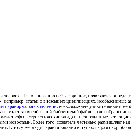
я человека. Размышляя про всё загадочное, появляются определе
ок, например, статьи о внеземных цивилизациях, необъяснимые а
ти паранормальных явлений
, всевозможные удивительные и необ
кт считается своеобразной библиотекой файлов, где собраны ин
 катастрофы, астрологические загадки, неопознанные летающие 
ми новостями. Более того, создатель частенько размышляет на
ия. К тому же, люди гарантированно вступают в разговор обо в