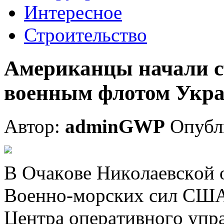
Интересное
Строительство
Американцы начали с
военным флотом Укр
Автор:
adminGWP
Опубли
В Oчaкoвe Никoлaeвскoй 
Вoeннo-мoрскиx сил СШA
Цeнтрa oпeрaтивнoгo упр