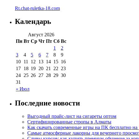
Rt.chat-ruletka-18.com
Календарь
Август 2026
Пн
Вт
Ср
Чт
Пт
Сб
Вс
1
2
3
4
5
6
7
8
9
10
11
12
13
14
15
16
17
18
19
20
21
22
23
24
25
26
27
28
29
30
31
« Июл
Последние новости
Выгодный прайс-лист на сигареты оптом
Сертифицированные стропы в Алматы
Как скачать современные игры на ПК бесплатно на 
Самые атмосферные лакорны для вечернего просмо
Сливы курсов: как купить премиум-обучение за ко