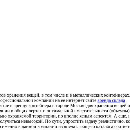
в хранения вещей, в том числе и в металлических контейнерах, 
рофессиональной компании на ее интернет сайте
аренда склада
— 
зятие в аренду контейнера в городе Москве для хранения вещей 
янии в общих чертах и оптимальной вместительности (объемом) 
ьно охраняемой территории, по вполне ясным аспектам. А еще,
олучиться невысокой. По сути, упростить задачу реалистично, 
о именно в данной компании из впечатляющего каталога соотве