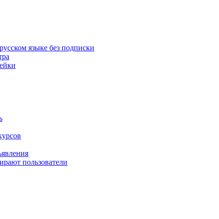
русском языке без подписки
тра
пейки
ь
курсов
ъявления
бирают пользователи