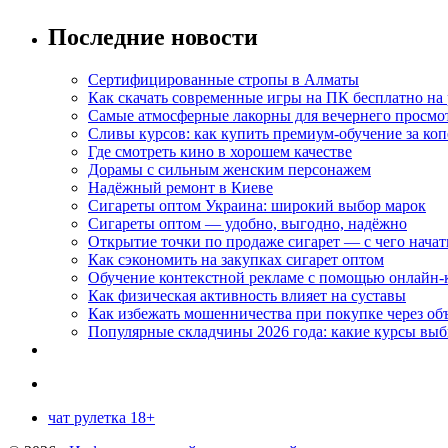
Последние новости
Сертифицированные стропы в Алматы
Как скачать современные игры на ПК бесплатно на 
Самые атмосферные лакорны для вечернего просмо
Сливы курсов: как купить премиум-обучение за ко
Где смотреть кино в хорошем качестве
Дорамы с сильным женским персонажем
Надёжный ремонт в Киеве
Сигареты оптом Украина: широкий выбор марок
Сигареты оптом — удобно, выгодно, надёжно
Открытие точки по продаже сигарет — с чего начат
Как сэкономить на закупках сигарет оптом
Обучение контекстной рекламе с помощью онлайн-
Как физическая активность влияет на суставы
Как избежать мошенничества при покупке через об
Популярные складчины 2026 года: какие курсы вы
чат рулетка 18+