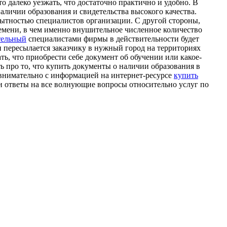
о далеко уезжать, что достаточно практично и удобно. В
аличии образования и свидетельства высокого качества.
пытностью специалистов организации. С другой стороны,
ремени, в чем именно внушительное численное количество
тельный
специалистами фирмы в действительности будет
и пересылается заказчику в нужный город на территориях
ть, что приобрести себе документ об обучении или какое-
ь про то, что купить документы о наличии образования в
 внимательно с информацией на интернет-ресурсе
купить
и ответы на все волнующие вопросы относительно услуг по