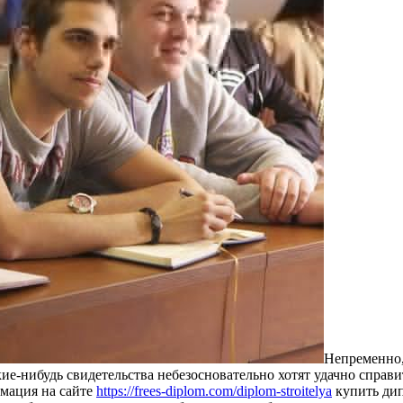
Непременно,
ие-нибудь свидетельства небезосновательно хотят удачно справ
рмация на сайте
https://frees-diplom.com/diplom-stroitelya
купить дип