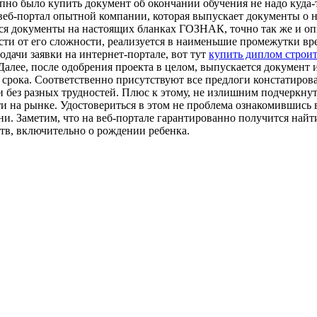
пно было купить документ об окончании обучения не надо куда-т
 веб-портал опытной компании, которая выпускает документы о н
ются документы на настоящих бланках ГОЗНАК, точно так же и о
ости от его сложности, реализуется в наименьшие промежутки в
дачи заявки на интернет-портале, вот тут
купить диплом строи
алее, после одобрения проекта в целом, выпускается документ 
 срока. Соответственно присутствуют все предлоги констатирова
и без разных трудностей. Плюс к этому, не излишним подчеркнут
и на рынке. Удостовериться в этом не проблема ознакомившись
. Заметим, что на веб-портале гарантированно получится найт
тв, включительно о рождении ребенка.