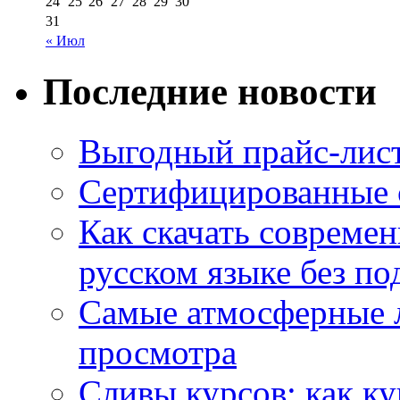
24
25
26
27
28
29
30
31
« Июл
Последние новости
Выгодный прайс-лист
Сертифицированные 
Как скачать совреме
русском языке без по
Самые атмосферные л
просмотра
Сливы курсов: как к