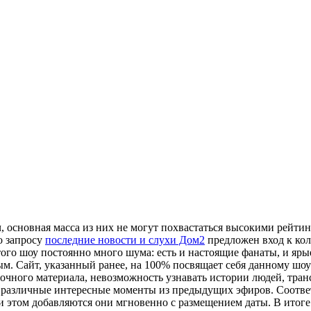
ч, основная масса из них не могут похвастаться высокими рейт
о запросу
последние новости и слухи Дом2
предложен вход к ко
того шоу постоянно много шума: есть и настоящие фанаты, и яр
м. Сайт, указанный ранее, на 100% посвящает себя данному шоу
бочного материала, невозможность узнавать истории людей, тра
различные интересные моменты из предыдущих эфиров. Соответс
и этом добавляются они мгновенно с размещением даты. В итоге