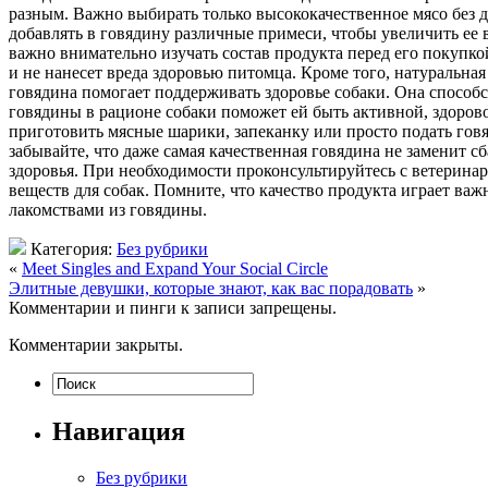
разным. Важно выбирать только высококачественное мясо без д
добавлять в говядину различные примеси, чтобы увеличить ее 
важно внимательно изучать состав продукта перед его покупк
и не нанесет вреда здоровью питомца. Кроме того, натуральн
говядина помогает поддерживать здоровье собаки. Она способ
говядины в рационе собаки поможет ей быть активной, здоров
приготовить мясные шарики, запеканку или просто подать гов
забывайте, что даже самая качественная говядина не заменит с
здоровья. При необходимости проконсультируйтесь с ветерин
веществ для собак. Помните, что качество продукта играет ва
лакомствами из говядины.
Категория:
Без рубрики
«
Meet Singles and Expand Your Social Circle
Элитные девушки, которые знают, как вас порадовать
»
Комментарии и пинги к записи запрещены.
Комментарии закрыты.
Навигация
Без рубрики