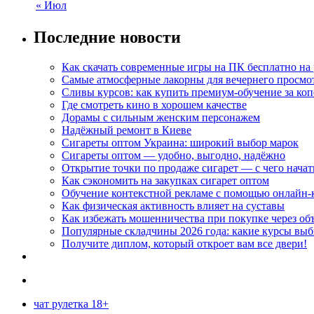
« Июл
Последние новости
Как скачать современные игры на ПК бесплатно на 
Самые атмосферные лакорны для вечернего просмо
Сливы курсов: как купить премиум-обучение за ко
Где смотреть кино в хорошем качестве
Дорамы с сильным женским персонажем
Надёжный ремонт в Киеве
Сигареты оптом Украина: широкий выбор марок
Сигареты оптом — удобно, выгодно, надёжно
Открытие точки по продаже сигарет — с чего начат
Как сэкономить на закупках сигарет оптом
Обучение контекстной рекламе с помощью онлайн-
Как физическая активность влияет на суставы
Как избежать мошенничества при покупке через об
Популярные складчины 2026 года: какие курсы вы
Получите диплом, который откроет вам все двери!
чат рулетка 18+