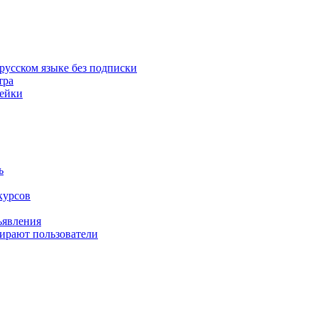
русском языке без подписки
тра
пейки
ь
курсов
ъявления
бирают пользователи