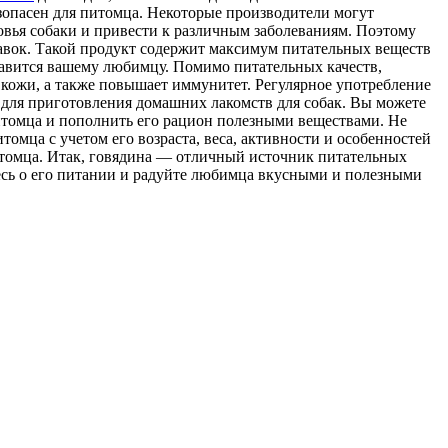
езопасен для питомца. Некоторые производители могут
овья собаки и привести к различным заболеваниям. Поэтому
бавок. Такой продукт содержит максимум питательных веществ
нравится вашему любимцу. Помимо питательных качеств,
 кожи, а также повышает иммунитет. Регулярное употребление
а для приготовления домашних лакомств для собак. Вы можете
итомца и пополнить его рацион полезными веществами. Не
томца с учетом его возраста, веса, активности и особенностей
итомца. Итак, говядина — отличный источник питательных
тесь о его питании и радуйте любимца вкусными и полезными