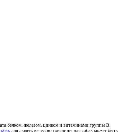
гата белком, железом, цинком и витаминами группы В.
собак
для людей, качество говядины для собак может быть