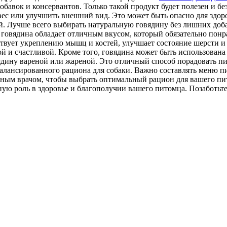
обавок и консервантов. Только такой продукт будет полезен и б
вес или улучшить внешний вид. Это может быть опасно для здор
ой. Лучше всего выбирать натуральную говядину без лишних до
ая говядина обладает отличным вкусом, который обязательно по
ствует укреплению мышц и костей, улучшает состояние шерсти и
ой и счастливой. Кроме того, говядина может быть использован
ядину вареной или жареной. Это отличный способ порадовать п
балансированного рациона для собаки. Важно составлять меню пи
арным врачом, чтобы выбрать оптимальный рацион для вашего п
жную роль в здоровье и благополучии вашего питомца. Позаботь