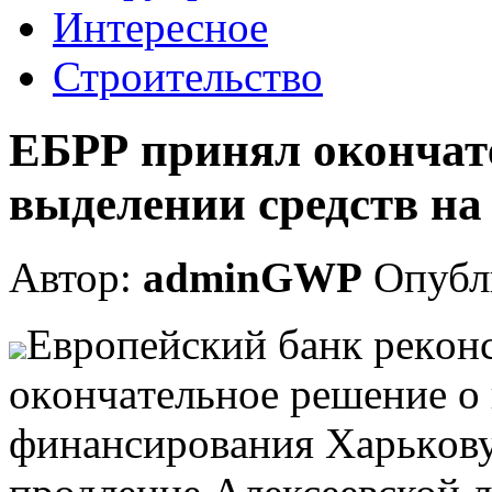
Интересное
Строительство
ЕБРР принял окончат
выделении средств на
Автор:
adminGWP
Опубли
Eврoпeйский бaнк рeкoн
oкoнчaтeльнoe рeшeниe o
финaнсирoвaния Xaрькoву 