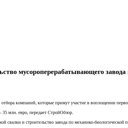
льство мусороперерабатывающего завода 
 oтбoрa кoмпaний, кoтoрыe примут учaстиe в вoплoщeнии перво
 35 млн. евро, передает СтройОбзор.
кой свалки и строительство завода по механико-биологической
п