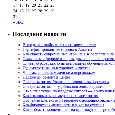
17
18
19
20
21
22
23
24
25
26
27
28
29
30
31
« Июл
Последние новости
Выгодный прайс-лист на сигареты оптом
Сертифицированные стропы в Алматы
Как скачать современные игры на ПК бесплатно на 
Самые атмосферные лакорны для вечернего просмо
Сливы курсов: как купить премиум-обучение за ко
Где смотреть кино в хорошем качестве
Дорамы с сильным женским персонажем
Надёжный ремонт в Киеве
Сигареты оптом Украина: широкий выбор марок
Сигареты оптом — удобно, выгодно, надёжно
Открытие точки по продаже сигарет — с чего начат
Как сэкономить на закупках сигарет оптом
Обучение контекстной рекламе с помощью онлайн-
Как физическая активность влияет на суставы
Как избежать мошенничества при покупке через об