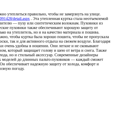
но утеплиться правильно, чтобы не замерзнуть на улице.
5091428/detail.aspx
. Эта утепленная куртка стала неотъемлемой
нителю — пуху или синтетическим волокнам. Пуховики из
ческие пуховики также обеспечивают хорошую защиту от
ько на утеплитель, но и на качество материала и пошива.
ажно, чтобы куртка была хорошо пошита, чтобы не пропускала
ски, так и для активного отдыха на свежем воздухе. Благодаря
ки очень удобны в ношении. Они легкие и не сковывают
м, который защищает голову и шею от ветра и снега. Также
лода, но и стильный аксессуар. Современные дизайнеры
х моделей до длинных пальто-пуховиков — каждый сможет
 Он обеспечивает надежную защиту от холода, комфорт и
розную погоду.