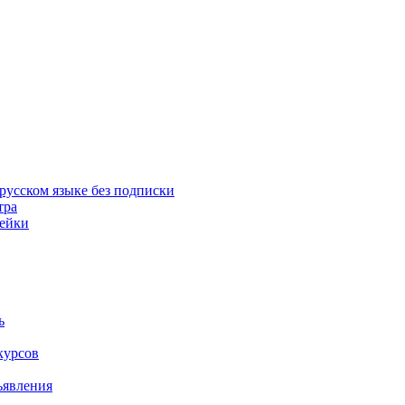
русском языке без подписки
тра
пейки
ь
курсов
ъявления