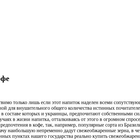
офе
ствимо только лишь если этот напиток наделен всеми сопутств
ной для внушительного общего количества истинных почитателе
 в составе которых и украинцы, предпочитают собственными сил
чаях в жизни напитка, отталкиваясь от этого в огромном спросе
предпочтения в кофе, так, например, популярные сорта из Браз
тдачу наибольшую непременно дадут свежеобжаренные зерна, в ч
енных пунктах нашего государства реально купить свежеобжарен