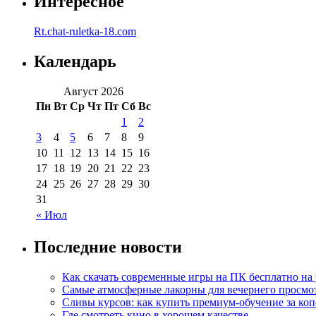
Интересное
Rt.chat-ruletka-18.com
Календарь
Август 2026
Пн
Вт
Ср
Чт
Пт
Сб
Вс
1
2
3
4
5
6
7
8
9
10
11
12
13
14
15
16
17
18
19
20
21
22
23
24
25
26
27
28
29
30
31
« Июл
Последние новости
Как скачать современные игры на ПК бесплатно на 
Самые атмосферные лакорны для вечернего просмо
Сливы курсов: как купить премиум-обучение за ко
Где смотреть кино в хорошем качестве