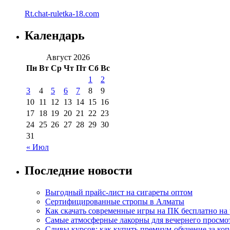
Rt.chat-ruletka-18.com
Календарь
Август 2026
Пн
Вт
Ср
Чт
Пт
Сб
Вс
1
2
3
4
5
6
7
8
9
10
11
12
13
14
15
16
17
18
19
20
21
22
23
24
25
26
27
28
29
30
31
« Июл
Последние новости
Выгодный прайс-лист на сигареты оптом
Сертифицированные стропы в Алматы
Как скачать современные игры на ПК бесплатно на 
Самые атмосферные лакорны для вечернего просмо
Сливы курсов: как купить премиум-обучение за ко