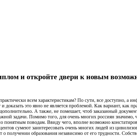
диплом и откройте двери к новым возмож
рактически всем характеристикам? По сути, все доступно, а и
и доказать это явно не является проблемой. Как вариант, как п
дополнительно. А также, не помешает, чтоб заказанный документ
жной задачи. Помимо того, для очень многих россиян значимо,
по понятным поводам. Ввиду чего, вполне возможно констатиро
центов сумеют заинтересовать очень многих людей из цивилизов
т о получении образования независимо от его трудности. Собстве