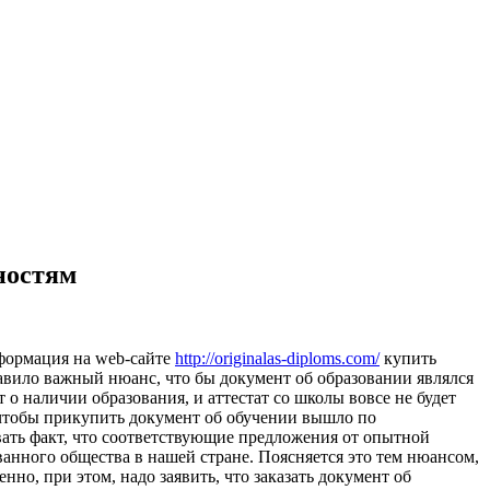
ностям
нформация на web-сайте
http://originalas-diploms.com/
купить
равило важный нюанс, что бы документ об образовании являлся
 о наличии образования, и аттестат со школы вовсе не будет
 чтобы прикупить документ об обучении вышло по
вать факт, что соответствующие предложения от опытной
анного общества в нашей стране. Поясняется это тем нюансом,
нно, при этом, надо заявить, что заказать документ об