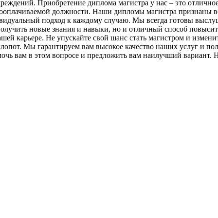
чреждений. Приобретение диплома магистра у нас – это отлично
ооплачиваемой должности. Наши дипломы магистра признаны во
видуальный подход к каждому случаю. Мы всегда готовы выслу
получить новые знания и навыки, но и отличный способ повысит
ей карьере. Не упускайте свой шанс стать магистром и изменит
хлопот. Мы гарантируем вам высокое качество наших услуг и по
мочь вам в этом вопросе и предложить вам наилучший вариант. Н