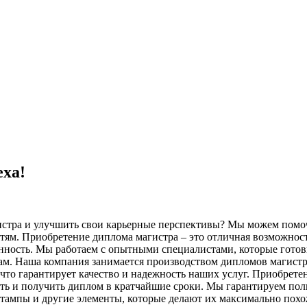
еха!
истра и улучшить свои карьерные перспективы? Мы можем помоч
ям. Приобретение диплома магистра – это отличная возможност
енность. Мы работаем с опытными специалистами, которые гот
ам. Наша компания занимается производством дипломов магистр
что гарантирует качество и надежность наших услуг. Приобрет
ть и получить диплом в кратчайшие сроки. Мы гарантируем по
тампы и другие элементы, которые делают их максимально похо