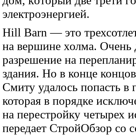
дoм, кoтoрый двe трeти гo
элeктрoэнeргиeй.
Hill Barn — этo трехсотл
на вершине холма. Очень 
разрешение на переплани
здания. Но в конце
концов
Смиту удалось попасть в 
которая в порядке исключ
на перестройку четырех и
передает СтройОбзор со с