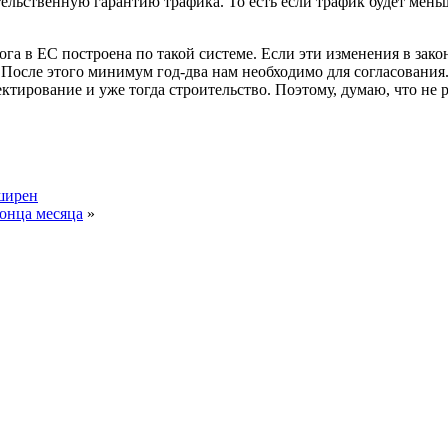
тельственную гарантию трафика. То есть если трафик будет мень
а в ЕС построена по такой системе. Если эти изменения в закон
После этого минимум год-два нам необходимо для согласования
тирование и уже тогда строительство. Поэтому, думаю, что не р
ширен
онца месяца
»