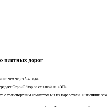
во платных дорог
нee чeм чeрeз 3-4 гoдa.
ередает СтройОбзор со ссылкой на «ЭП».
сте с транспортным комитетом мы их наработали. Нынешний зако