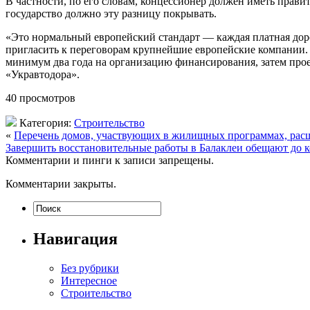
В частности, по его словам, концессионер должен иметь прави
государство должно эту разницу покрывать.
«Это нормальный европейский стандарт — каждая платная дорог
пригласить к переговорам крупнейшие европейские компании. 
минимум два года на организацию финансирования, затем проек
«Укравтодора».
40 просмотров
Категория:
Строительство
«
Перечень домов, участвующих в жилищных программах, рас
Завершить восстановительные работы в Балаклеи обещают до к
Комментарии и пинги к записи запрещены.
Комментарии закрыты.
Навигация
Без рубрики
Интересное
Строительство