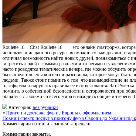
Roulette 18+. Chat-Roulette 18+ — это онлайн-платформа, кото
использование данного ресурса возможно только для лиц старше
отличная возможность найти новых друзей, познакомиться с и
встретить людей с самыми разными интересами и увлечениями.
часто проводятся тематические вечера, где можно обсудить опр
быть представлены контент и разговоры, которые могут быть
людьми. Также стоит помнить о том, что взаимодействие на п
платформы и нарушать правила ее использования. Чат-Рулетка 
помнить о собственной безопасности и осторожности при общен
общаться с людьми со всего мира и находить общие интересы. 
Категория:
Без рубрики
«
Пригон и доставка фур из Европы с оформлением
Повний спектр послуг з пригону фур з Європи до України під 
Комментарии и пинги к записи запрещены.
Комментарии закрыты.