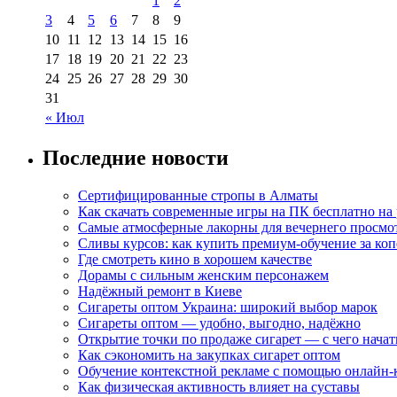
1
2
3
4
5
6
7
8
9
10
11
12
13
14
15
16
17
18
19
20
21
22
23
24
25
26
27
28
29
30
31
« Июл
Последние новости
Сертифицированные стропы в Алматы
Как скачать современные игры на ПК бесплатно на 
Самые атмосферные лакорны для вечернего просмо
Сливы курсов: как купить премиум-обучение за ко
Где смотреть кино в хорошем качестве
Дорамы с сильным женским персонажем
Надёжный ремонт в Киеве
Сигареты оптом Украина: широкий выбор марок
Сигареты оптом — удобно, выгодно, надёжно
Открытие точки по продаже сигарет — с чего начат
Как сэкономить на закупках сигарет оптом
Обучение контекстной рекламе с помощью онлайн-
Как физическая активность влияет на суставы