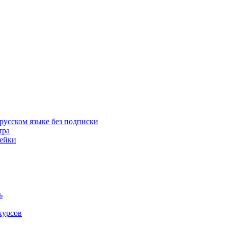
русском языке без подписки
тра
пейки
ь
курсов