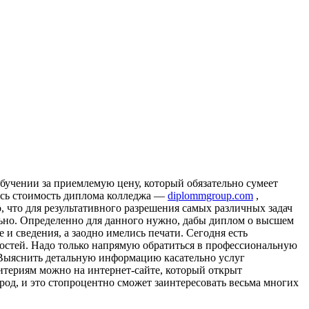
бучении за приемлемую цену, который обязательно сумеет
десь стоимость диплома колледжа —
diplommgroup.com
,
 что для результативного разрешения самых различных задач
льно. Определенно для данного нужно, дабы диплом о высшем
 сведения, а заодно имелись печати. Сегодня есть
ностей. Надо только напрямую обратиться в профессиональную
 Выяснить детальную информацию касательно услуг
итериям можно на интернет-сайте, который открыт
ород, и это стопроцентно сможет заинтересовать весьма многих