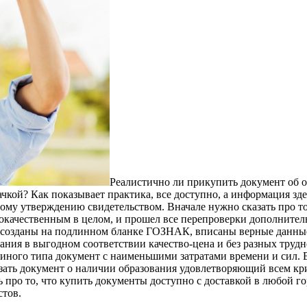
Реалистично ли прикупить документ об о
ачкой? Как показывает практика, все доступно, а информация з
у утверждению свидетельством. Вначале нужно сказать про то,
кокачественным в целом, и прошел все перепроверки дополните
 созданы на подлинном бланке ГОЗНАК, вписаны верные данные и
ания в выгодном соответствии качество-цена и без разных труд
 иного типа документ с наименьшими затратами времени и сил.
зать документ о наличии образования удовлетворяющий всем кр
ь про то, что купить документы доступно с доставкой в любой г
стов.