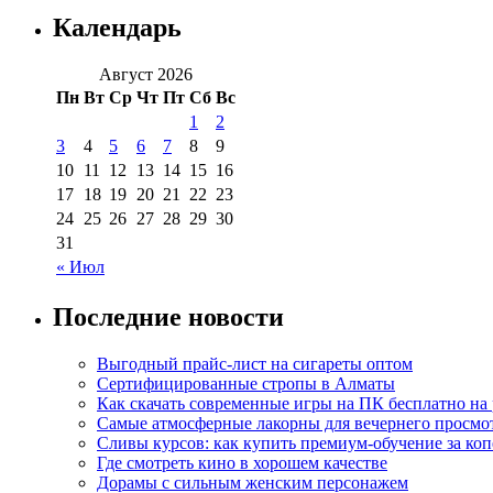
Календарь
Август 2026
Пн
Вт
Ср
Чт
Пт
Сб
Вс
1
2
3
4
5
6
7
8
9
10
11
12
13
14
15
16
17
18
19
20
21
22
23
24
25
26
27
28
29
30
31
« Июл
Последние новости
Выгодный прайс-лист на сигареты оптом
Сертифицированные стропы в Алматы
Как скачать современные игры на ПК бесплатно на 
Самые атмосферные лакорны для вечернего просмо
Сливы курсов: как купить премиум-обучение за ко
Где смотреть кино в хорошем качестве
Дорамы с сильным женским персонажем