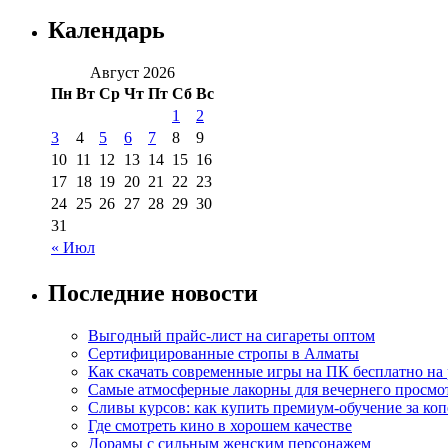
Календарь
Август 2026
Пн
Вт
Ср
Чт
Пт
Сб
Вс
1
2
3
4
5
6
7
8
9
10
11
12
13
14
15
16
17
18
19
20
21
22
23
24
25
26
27
28
29
30
31
« Июл
Последние новости
Выгодный прайс-лист на сигареты оптом
Сертифицированные стропы в Алматы
Как скачать современные игры на ПК бесплатно на 
Самые атмосферные лакорны для вечернего просмо
Сливы курсов: как купить премиум-обучение за ко
Где смотреть кино в хорошем качестве
Дорамы с сильным женским персонажем