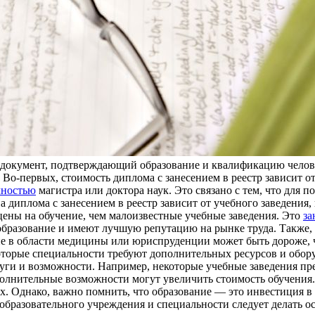
то документ, подтверждающий образование и квалификацию челов
 Во-первых, стоимость диплома с занесением в реестр зависит о
лностью
магистра или доктора наук. Это связано с тем, что для 
а диплома с занесением в реестр зависит от учебного заведения
цены на обучение, чем малоизвестные учебные заведения. Это
за
бразование и имеют лучшую репутацию на рынке труда. Также, с
е в области медицины или юриспруденции может быть дороже, ч
которые специальности требуют дополнительных ресурсов и обору
луги и возможности. Например, некоторые учебные заведения п
лнительные возможности могут увеличить стоимость обучения. В
х. Однако, важно помнить, что образование — это инвестиция в
бразовательного учреждения и специальности следует делать осо