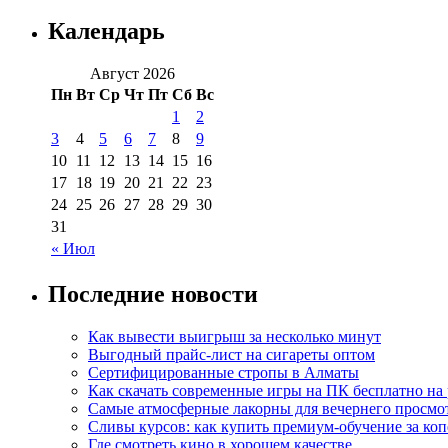
Календарь
Август 2026
Пн
Вт
Ср
Чт
Пт
Сб
Вс
1
2
3
4
5
6
7
8
9
10
11
12
13
14
15
16
17
18
19
20
21
22
23
24
25
26
27
28
29
30
31
« Июл
Последние новости
Как вывести выигрыш за несколько минут
Выгодный прайс-лист на сигареты оптом
Сертифицированные стропы в Алматы
Как скачать современные игры на ПК бесплатно на 
Самые атмосферные лакорны для вечернего просмо
Сливы курсов: как купить премиум-обучение за ко
Где смотреть кино в хорошем качестве