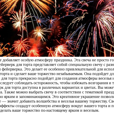
е добавляет особую атмосферу праздника. Эта свеча не просто го
ейерверк для торта представляет собой специальную свечу с ра
 фейерверка. Это делает ее особенно привлекательной для испол
торта и сделает ваше торжество незабываемым. Она подойдет дл
ля торта прекрасно подойдет для создания атмосферы веселья и 
следует соблюдать осторожность, чтобы избежать возгорания и т
верк для торта доступна в различных вариантах и цветах. Вы мо
а. Также можно выбрать свечу в соответствии с тематикой праз
о ярким и запоминающимся. Это креативное украшение позволит 
е — значит добавить волшебства и веселья вашему торжеству. Св
 эффекты создадут особенную атмосферу вокруг вашего торта и 
сделать ваше торжество по-настоящему ярким и веселым.