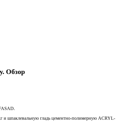
у. Обзор
 FASAD.
0 кг и шпаклевальную гладь цементно-полимерную ACRYL-