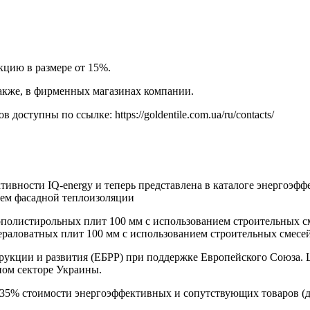
кцию в размере от 15%.
 также, в фирменных магазинах компании.
ступны по ссылке: https://goldentile.com.ua/ru/contacts/
ности IQ-energy и теперь представлена в каталоге энергоэфф
ем фасадной теплоизоляции
нополистирольных плит 100 мм с использованием строительны
нераловатных плит 100 мм с использованием строительных см
трукции и развития (ЕБРР) при поддержке Европейского Cоюза.
ом секторе Украины.
35% стоимости энергоэффективных и сопутствующих товаров (до