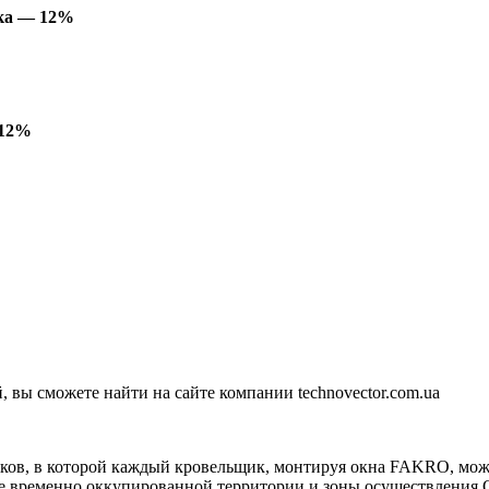
дка — 12%
 12%
вы сможете найти на сайте компании technovector.com.ua
иков, в которой каждый кровельщик, монтируя окна FAKRO, мо
ме временно оккупированной территории и зоны осуществления