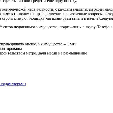
т сделать за свои средства еще одну оценку.
ты коммерческой недвижимости, с каждым владельцем будем нахо
 разъяснять людям их права, отвечать на различные вопросы, кот
а строительную площадку мы планируем выйти в начале следующ
объектов недвижимого имущества, подлежащих выкупу. Телефон 
есправедливую оценку их имущества – СМИ
емонтированы
строительством метро, дали месяц на размышление
2 годам тюрьмы