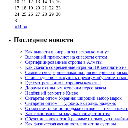
10
11
12
13
14
15
16
17
18
19
20
21
22
23
24
25
26
27
28
29
30
31
« Июл
Последние новости
Как вывести выигрыш за несколько минут
Выгодный прайс-лист на сигареты оптом
Сертифицированные стропы в Алматы
Как скачать современные игры на ПК бесплатно на 
Самые атмосферные лакорны для вечернего просмо
Сливы курсов: как купить премиум-обучение за ко
Где смотреть кино в хорошем качестве
Дорамы с сильным женским персонажем
Надёжный ремонт в Киеве
Сигареты оптом Украина: широкий выбор марок
Сигареты оптом — удобно, выгодно, надёжно
Открытие точки по продаже сигарет — с чего начат
Как сэкономить на закупках сигарет оптом
Обучение контекстной рекламе с помощью онлайн-
Как физическая активность влияет на суставы