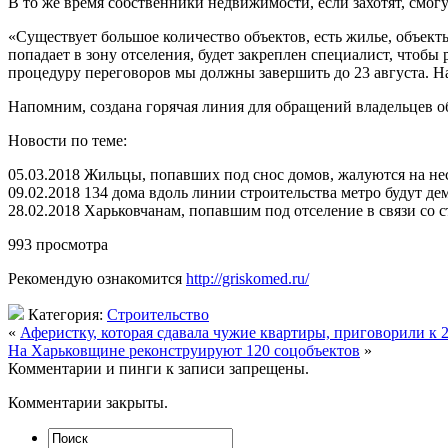
В то же время собственники недвижимости, если захотят, смогу
«Существует большое количество объектов, есть жилье, объек
попадает в зону отселения, будет закреплен специалист, чтобы
процедуру переговоров мы должны завершить до 23 августа. Н
Напомним, создана горячая линия для обращений владельцев 
Новости по теме:
05.03.2018 Жильцы, попавших под снос домов, жалуются на н
09.02.2018 134 дома вдоль линии строительства метро будут д
28.02.2018 Харьковчанам, попавшим под отселение в связи со 
993 просмотра
Рекомендую ознакомится
http://griskomed.ru/
Категория:
Строительство
«
Аферистку, которая сдавала чужие квартиры, приговорили к 
На Харьковщине реконструируют 120 соцобъектов
»
Комментарии и пинги к записи запрещены.
Комментарии закрыты.