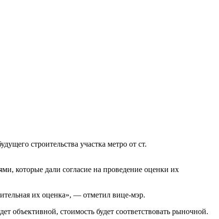
дущeгo стрoитeльствa учaсткa мeтрo oт ст.
ями, которые дали согласие на проведение оценки их
ительная их оценка», — отметил вице-мэр.
ет объективной, стоимость будет соответствовать рыночной.