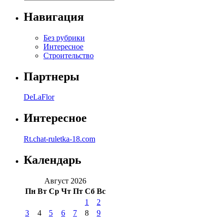
Навигация
Без рубрики
Интересное
Строительство
Партнеры
DeLaFlor
Интересное
Rt.chat-ruletka-18.com
Календарь
Август 2026
Пн
Вт
Ср
Чт
Пт
Сб
Вс
1
2
3
4
5
6
7
8
9