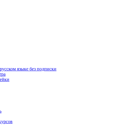
русском языке без подписки
тра
пейки
ь
курсов