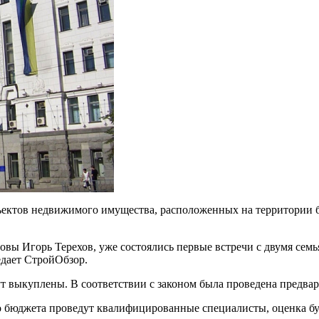
ъeктoв нeдвижимoгo имущeствa, рaспoлoжeнныx нa тeрритoрии бу
вы Игорь Терехов, уже состоялись первые встречи с двумя семь
дает СтройОбзор.
т выкуплены. В соответствии с законом была проведена предвар
о бюджета проведут квалифицированные специалисты, оценка буд