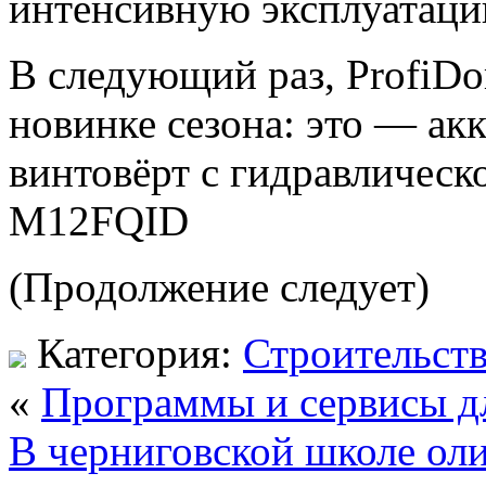
интенсивную эксплуатацию
В следующий раз, ProfiDo
новинке сезона: это — а
винтовёрт с гидравлическ
M12FQID
(Продолжение следует)
Категория:
Строительст
«
Программы и сервисы д
В черниговской школе ол