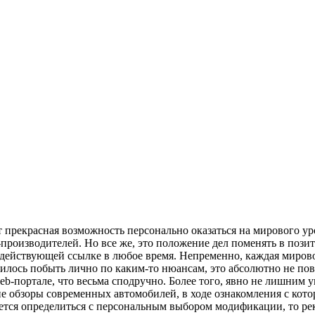
 прекрасная возможность персонально оказаться на мирового ур
производителей. Но все же, это положение дел поменять в поз
действующей ссылке в любое время. Непременно, каждая мировог
чилось побыть лично по каким-то нюансам, это абсолютно не пов
портале, что весьма сподручно. Более того, явно не лишним упо
е обзоры современных автомобилей, в ходе ознакомления с котор
уется определиться с персональным выбором модификации, то р