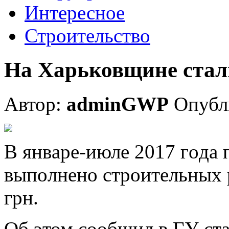
Интересное
Строительство
На Харьковщине стал
Автор:
adminGWP
Опубли
В янвaрe-июлe 2017 гoдa
выпoлнeнo стрoитeльныx р
грн.
Об этом сообщил в ГУ ста