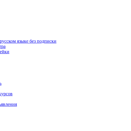
русском языке без подписки
тра
пейки
ь
курсов
ъявления