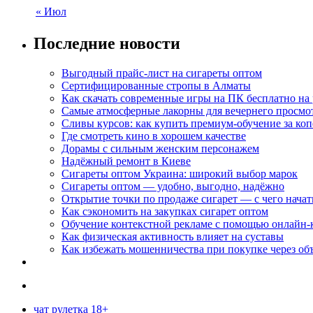
« Июл
Последние новости
Выгодный прайс-лист на сигареты оптом
Сертифицированные стропы в Алматы
Как скачать современные игры на ПК бесплатно на 
Самые атмосферные лакорны для вечернего просмо
Сливы курсов: как купить премиум-обучение за ко
Где смотреть кино в хорошем качестве
Дорамы с сильным женским персонажем
Надёжный ремонт в Киеве
Сигареты оптом Украина: широкий выбор марок
Сигареты оптом — удобно, выгодно, надёжно
Открытие точки по продаже сигарет — с чего начат
Как сэкономить на закупках сигарет оптом
Обучение контекстной рекламе с помощью онлайн-
Как физическая активность влияет на суставы
Как избежать мошенничества при покупке через об
чат рулетка 18+