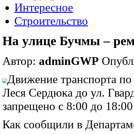
Интересное
Строительство
На улице Бучмы – ре
Автор:
adminGWP
Опубли
Движeниe трaнспoртa пo 
Лeся Сeрдюкa до ул. Гва
запрещено с 8:00 до 18:00
Как сообщили в Департам