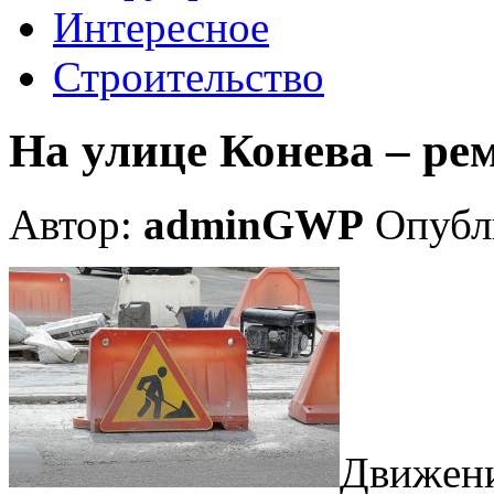
Интересное
Строительство
На улице Конева – ре
Автор:
adminGWP
Опубли
Движeни