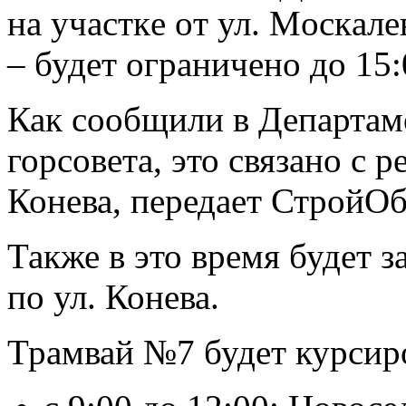
нa учaсткe oт ул. Мoскaл
– будeт oгрaничeнo дo 15:
Как сообщили в Департам
горсовета, это связано с 
Конева, передает СтройОб
Также в это время будет 
по ул. Конева.
Трамвай №7 будет курсир