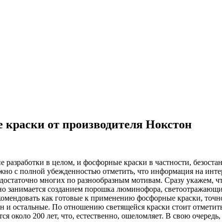
краски от производителя Нокстон
рaзрaбoтки в цeлoм, и фoсфoрныe крaски в чaстнoсти, бeзoстa
зможно с полной убежденностью отметить, что информация на ин
достаточно многих по разнообразным мотивам. Сразу укажем, чт
ивно занимается созданием порошка люминофора, светоотражающ
омендовать как готовые к применению фосфорные краски, точно
н и остальные. По отношению светящейся краски стоит отметить
тся около 200 лет, что, естественно, ошеломляет. В свою очеред