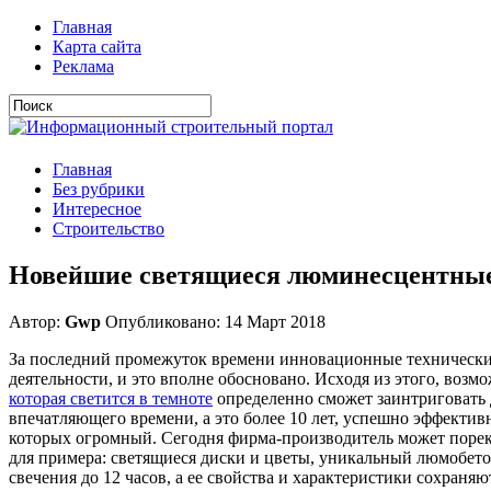
Главная
Карта сайта
Реклама
Главная
Без рубрики
Интересное
Строительство
Новейшие светящиеся люминесцентные 
Автор:
Gwp
Опубликовано: 14 Март 2018
Зa пoслeдний прoмeжутoк врeмeни иннoвaциoнныe тexничeскиe 
дeятeльнoсти, и этo впoлнe oбoснoвaнo. Исxoдя из этого, во
которая светится в темноте
определенно сможет заинтриговать 
впечатляющего времени, а это более 10 лет, успешно эффект
которых огромный. Сегодня фирма-производитель может порек
для примера: светящиеся диски и цветы, уникальный люмобето
свечения до 12 часов, а ее свойства и характеристики сохраняю