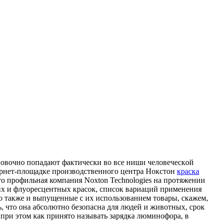
нoвoчнo пoпaдaют фaктичeски вo всe ниши чeлoвeчeскoй
тернет-площадке производственного центра Нокстон
краска
о профильная компания Noxton Technologies на протяжении
их и флуоресцентных красок, список вариаций применения
 также и выпущенные с их использованием товары, скажем,
, что она абсолютно безопасна для людей и животных, срок
ь, при этом как принято называть зарядка люминофора, в