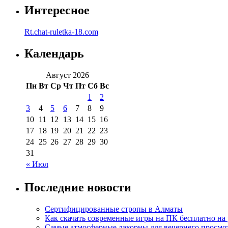
Интересное
Rt.chat-ruletka-18.com
Календарь
Август 2026
Пн
Вт
Ср
Чт
Пт
Сб
Вс
1
2
3
4
5
6
7
8
9
10
11
12
13
14
15
16
17
18
19
20
21
22
23
24
25
26
27
28
29
30
31
« Июл
Последние новости
Сертифицированные стропы в Алматы
Как скачать современные игры на ПК бесплатно на 
Самые атмосферные лакорны для вечернего просмо