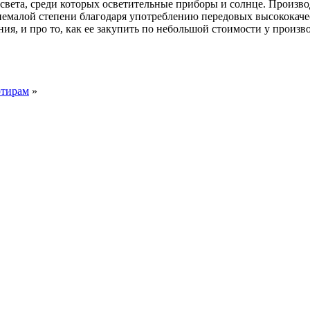
света, среди которых осветительные приборы и солнце. Производ
в немалой степени благодаря употреблению передовых высокока
я, и про то, как ее закупить по небольшой стоимости у произв
ртирам
»