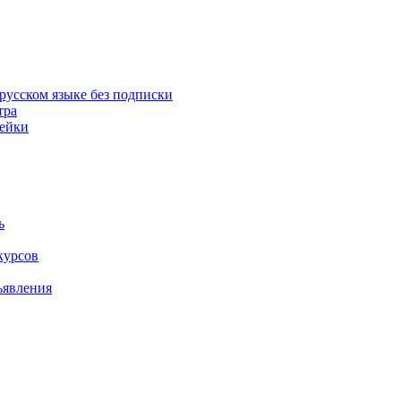
русском языке без подписки
тра
пейки
ь
курсов
ъявления