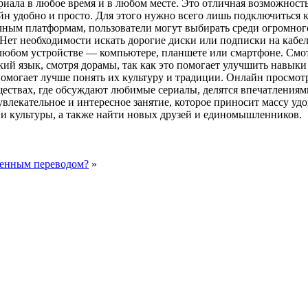
ла в любое время и в любом месте. Это отличная возможность 
йн удобно и просто. Для этого нужно всего лишь подключиться 
чным платформам, пользователи могут выбирать среди огромног
Нет необходимости искать дорогие диски или подписки на кабел
 любом устройстве — компьютере, планшете или смартфоне. Смо
ий язык, смотря дорамы, так как это помогает улучшить навыки
омогает лучше понять их культуру и традиции. Онлайн просмот
ествах, где обсуждают любимые сериалы, делятся впечатлениям
увлекательное и интересное занятие, которое приносит массу уд
 и культуры, а также найти новых друзей и единомышленников.
твенным переводом?
»