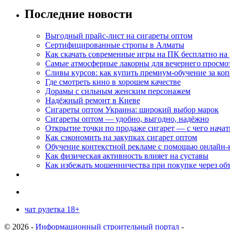
Последние новости
Выгодный прайс-лист на сигареты оптом
Сертифицированные стропы в Алматы
Как скачать современные игры на ПК бесплатно на 
Самые атмосферные лакорны для вечернего просмо
Сливы курсов: как купить премиум-обучение за ко
Где смотреть кино в хорошем качестве
Дорамы с сильным женским персонажем
Надёжный ремонт в Киеве
Сигареты оптом Украина: широкий выбор марок
Сигареты оптом — удобно, выгодно, надёжно
Открытие точки по продаже сигарет — с чего начат
Как сэкономить на закупках сигарет оптом
Обучение контекстной рекламе с помощью онлайн-
Как физическая активность влияет на суставы
Как избежать мошенничества при покупке через об
чат рулетка 18+
© 2026 -
Информационный строительный портал
-