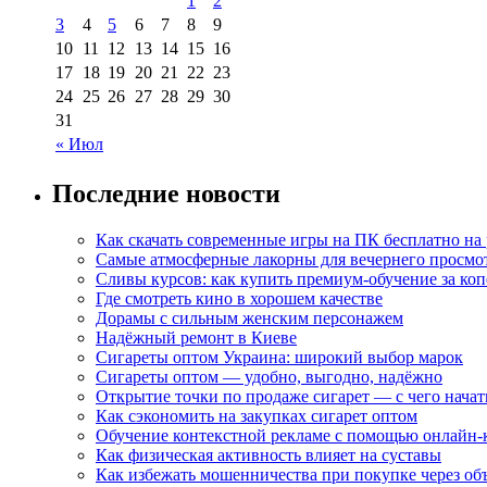
1
2
3
4
5
6
7
8
9
10
11
12
13
14
15
16
17
18
19
20
21
22
23
24
25
26
27
28
29
30
31
« Июл
Последние новости
Как скачать современные игры на ПК бесплатно на 
Самые атмосферные лакорны для вечернего просмо
Сливы курсов: как купить премиум-обучение за ко
Где смотреть кино в хорошем качестве
Дорамы с сильным женским персонажем
Надёжный ремонт в Киеве
Сигареты оптом Украина: широкий выбор марок
Сигареты оптом — удобно, выгодно, надёжно
Открытие точки по продаже сигарет — с чего начат
Как сэкономить на закупках сигарет оптом
Обучение контекстной рекламе с помощью онлайн-
Как физическая активность влияет на суставы
Как избежать мошенничества при покупке через об