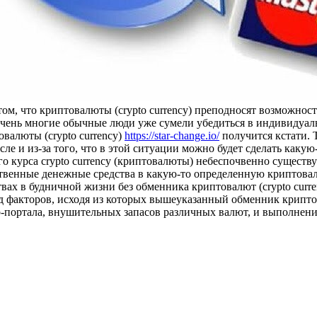
 том, что криптовалюты (crypto currency) преподносят возможн
очень многие обычные люди уже сумели убедиться в индивидуаль
валюты (crypto currency)
https://star-change.io/
получится кстати. Т
ле и из-за того, что в этой ситуации можно будет сделать каку
 курса crypto currency (криптовалюты) небеспочвенно существу
бственные денежные средства в какую-то определенную криптова
ах в будничной жизни без обменника криптовалют (crypto curre
яд факторов, исходя из которых вышеуказанный обменник крипто
b-портала, внушительных запасов различных валют, и выполнен