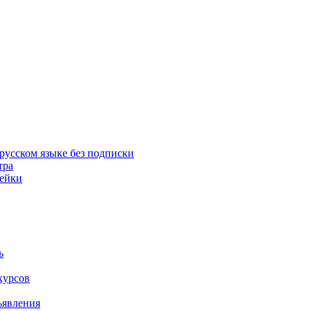
русском языке без подписки
тра
пейки
ь
курсов
ъявления