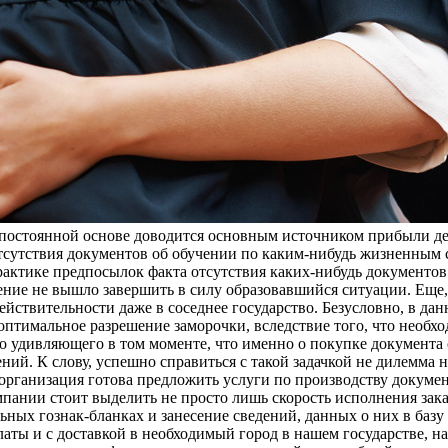
остоянной основе доводится основным источником прибыли дене
тсутствия документов об обучении по каким-нибудь жизненным с
актике предпосылок факта отсутствия каких-нибудь документов
ение не вышло завершить в силу образовавшийся ситуации. Еще,
 действительности даже в соседнее государство. Безусловно, в д
птимальное разрешение заморочки, вследствие того, что необход
о удивляющего в том моменте, что именно о покупке документа
ий. К слову, успешно справиться с такой задачкой не дилемма н
 организация готова предложить услуги по производству докуме
пании стоит выделить не просто лишь скорость исполнения зак
ых гознак-бланках и занесение сведений, данных о них в базу р
ты и с доставкой в необходимый город в нашем государстве, на 