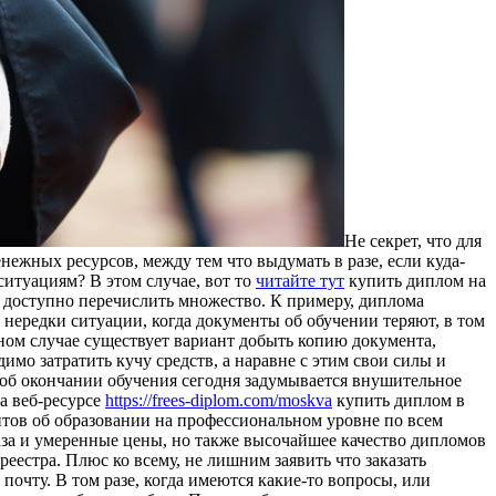
Не секрет, что для
жных ресурсов, между тем что выдумать в разе, если куда-
итуациям? В этом случае, вот то
читайте тут
купить диплом на
 доступно перечислить множество. К примеру, диплома
 нередки ситуации, когда документы об обучении теряют, в том
анном случае существует вариант добыть копию документа,
имо затратить кучу средств, а наравне с этим свои силы и
 об окончании обучения сегодня задумывается внушительное
а веб-ресурсе
https://frees-diplom.com/moskva
купить диплом в
нтов об образовании на профессиональном уровне по всем
аза и умеренные цены, но также высочайшее качество дипломов
еестра. Плюс ко всему, не лишним заявить что заказать
почту. В том разе, когда имеются какие-то вопросы, или