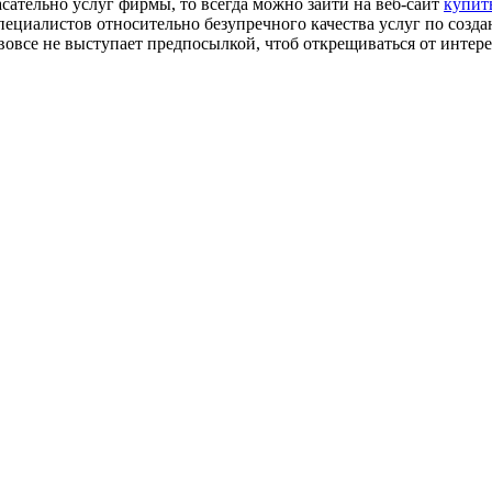
сательно услуг фирмы, то всегда можно зайти на веб-сайт
купить
циалистов относительно безупречного качества услуг по созда
вовсе не выступает предпосылкой, чтоб открещиваться от интере