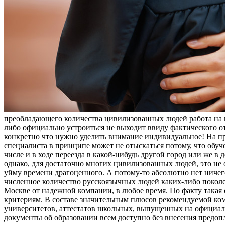
преобладающего количества цивилизованных людей работа на п
либо официально устроиться не выходит ввиду фактического о
конкретно что нужно уделить внимание индивидуальное! На пр
специалиста в принципе может не отыскаться потому, что обуч
числе и в ходе переезда в какой-нибудь другой город или же в
однако, для достаточно многих цивилизованных людей, это не о
уйму времени драгоценного. А потому-то абсолютно нет ничег
численное количество русскоязычных людей каких-либо поколен
Москве от надежной компании, в любое время. По факту такая
критериям. В составе значительным плюсов рекомендуемой ком
университетов, аттестатов школьных, выпущенных на официальн
документы об образовании всем доступно без внесения предопла