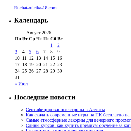
Rt.chat-ruletka-18.com
Календарь
Август 2026
Пн
Вт
Ср
Чт
Пт
Сб
Вс
1
2
3
4
5
6
7
8
9
10
11
12
13
14
15
16
17
18
19
20
21
22
23
24
25
26
27
28
29
30
31
« Июл
Последние новости
Сертифицированные стропы в Алматы
Как скачать современные игры на ПК бесплатно на 
Самые атмосферные лакорны для вечернего просмо
Сливы курсов: как купить премиум-обучение за ко
Где смотреть кино в хорошем качестве