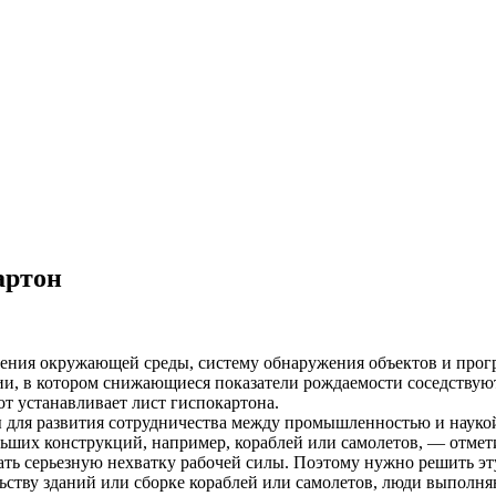
артон
ерения окружающей среды, систему обнаружения объектов и пр
ии, в котором снижающиеся показатели рождаемости соседствуют
от устанавливает лист гиспокартона.
ы для развития сотрудничества между промышленностью и науко
льших конструкций, например, кораблей или самолетов, — отмет
ать серьезную нехватку рабочей силы. Поэтому нужно решить э
ству зданий или сборке кораблей или самолетов, люди выполня