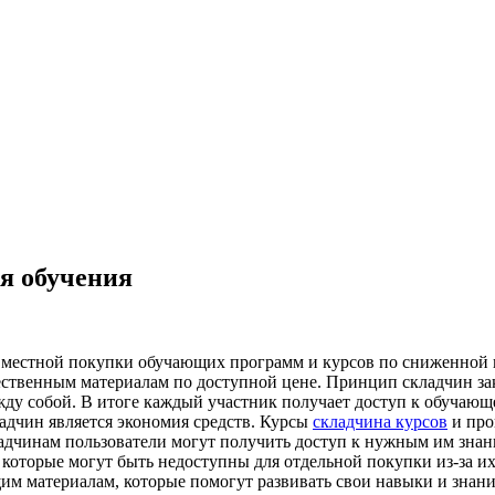
я обучения
местной покупки обучающих программ и курсов по сниженной це
чественным материалам по доступной цене. Принцип складчин зак
у собой. В итоге каждый участник получает доступ к обучающем
адчин является экономия средств. Курсы
складчина курсов
и про
ладчинам пользователи могут получить доступ к нужным им знан
 которые могут быть недоступны для отдельной покупки из-за и
им материалам, которые помогут развивать свои навыки и знан