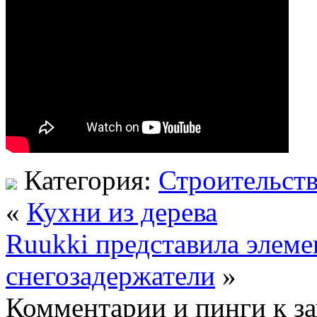
Категория:
Строительст
«
Кухни из дерева
Ruukki представила элеме
снегозадержатели
»
Комментарии и пинги к з