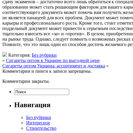
сдачу экзаменов – достаточно всего лишь обратиться к специ
образовании может стать решающим фактором для вашего карь
соответствующего документа может помочь вам получить жела
не является панацеей для всех проблем. Документ может помоч
карьеры и профессионального роста. Кроме того, стоит отмет
поддельный документ может привести к серьезным последствия
тщательно взвесить все «за» и «против». В целом, приобрете
на рынке труда. Однако, следует помнить о возможных рисках 
Помните, что это лишь один из способов достичь желаемого рез
Категория:
Без рубрики
«
Сигареты оптом в Украине по выгодной цене
Сигареты оптом Украина: ассортимент и доставка
»
Комментарии и пинги к записи запрещены.
Комментарии закрыты.
Навигация
Без рубрики
Интересное
Строительство