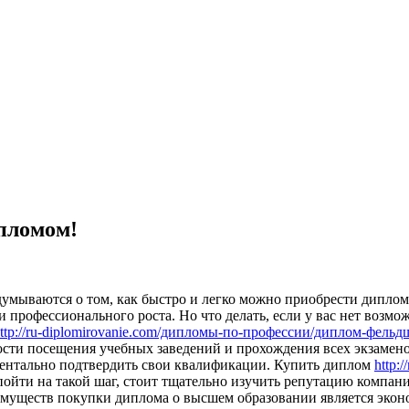
ипломом!
умываются о том, как быстро и легко можно приобрести диплом 
и профессионального роста. Но что делать, если у вас нет воз
ttp://ru-diplomirovanie.com/дипломы-по-профессии/диплом-фельд
сти посещения учебных заведений и прохождения всех экзаменов.
ментально подтвердить свои квалификации. Купить диплом
http:
 пойти на такой шаг, стоит тщательно изучить репутацию компа
уществ покупки диплома о высшем образовании является эконом