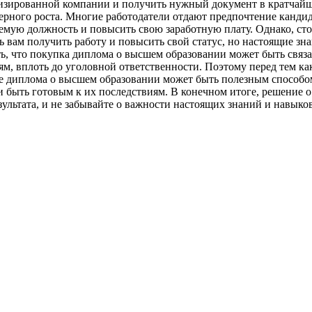
ализированной компании и получить нужный документ в кратчай
ерного роста. Многие работодатели отдают предпочтение канди
емую должность и повысить свою заработную плату. Однако, ст
ь вам получить работу и повысить свой статус, но настоящие зн
ить, что покупка диплома о высшем образовании может быть св
м, вплоть до уголовной ответственности. Поэтому перед тем ка
ние диплома о высшем образовании может быть полезным способ
и быть готовым к их последствиям. В конечном итоге, решение о
ультата, и не забывайте о важности настоящих знаний и навыков