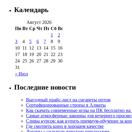
Календарь
Август 2026
Пн
Вт
Ср
Чт
Пт
Сб
Вс
1
2
3
4
5
6
7
8
9
10
11
12
13
14
15
16
17
18
19
20
21
22
23
24
25
26
27
28
29
30
31
« Июл
Последние новости
Выгодный прайс-лист на сигареты оптом
Сертифицированные стропы в Алматы
Как скачать современные игры на ПК бесплатно на 
Самые атмосферные лакорны для вечернего просмо
Сливы курсов: как купить премиум-обучение за ко
Где смотреть кино в хорошем качестве
Дорамы с сильным женским персонажем