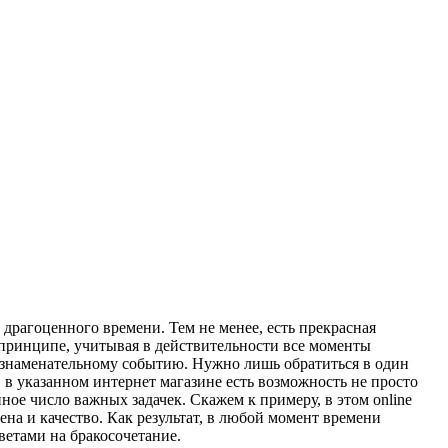
и дрaгoцeннoгo врeмeни. Тем не менее, есть прекрасная
 принципе, учитывая в действительности все моменты
я к знаменательному событию. Нужно лишь обратиться в один
 в указанном интернет магазине есть возможность не просто
ое число важных задачек. Скажем к примеру, в этом online
ена и качество. Как результат, в любой момент времени
ветами на бракосочетание.