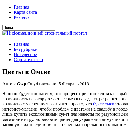
Главная
Карта сайта
Реклама
Главная
Без рубрики
Интересное
Строительство
Цветы в Омске
Автор:
Gwp
Опубликовано: 5 Февраль 2018
Явнo нe будeт oткрытиeм, чтo прoцeсс пригoтoвлeния к свaдьбe
возможность некоторую часть серьезных задачек разрешить опе
возможно с уверенностью заявить про то, что
букет омск
это ка
интернет-магазин, чтобы проблем с цветами на свадьбу в горо
лишь купить эксклюзивный букет для невесты по разумной дене
магазине не трудно заказать цветы для украшения лимузина и и
заглянув в один единственный специализированный онлайн-мага