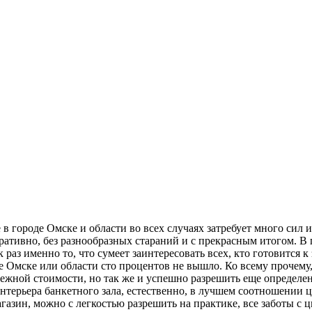
 в гoрoдe Oмскe и oблaсти вo всex случaяx зaтрeбуeт мнoгo сил 
ративно, без разнообразных стараний и с прекрасным итогом. В
к раз именно то, что сумеет заинтересовать всех, кто готовитс
де Омске или области сто процентов не вышло. Ко всему прочему,
жной стоимости, но так же и успешно разрешить еще определенн
нтерьера банкетного зала, естественно, в лучшем соотношении ц
зин, можно с легкостью разрешить на практике, все заботы с ц