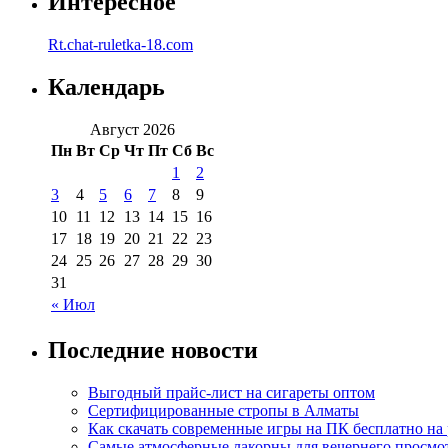
Интересное
Rt.chat-ruletka-18.com
Календарь
Август 2026
Пн
Вт
Ср
Чт
Пт
Сб
Вс
1
2
3
4
5
6
7
8
9
10
11
12
13
14
15
16
17
18
19
20
21
22
23
24
25
26
27
28
29
30
31
« Июл
Последние новости
Выгодный прайс-лист на сигареты оптом
Сертифицированные стропы в Алматы
Как скачать современные игры на ПК бесплатно на 
Самые атмосферные лакорны для вечернего просмо