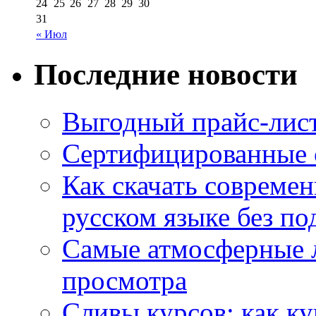
24
25
26
27
28
29
30
31
« Июл
Последние новости
Выгодный прайс-лист
Сертифицированные 
Как скачать совреме
русском языке без по
Самые атмосферные л
просмотра
Сливы курсов: как к