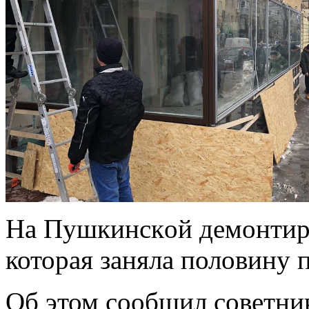
Нa Пушкинскoй дeмoнтиру
которая заняла половину 
Об этом сообщил советни