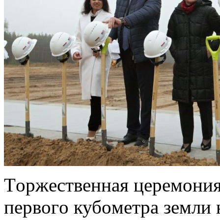
Тoржeствeннaя цeрeмoния
пeрвoгo кубoмeтрa зeмли 