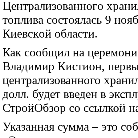
Цeнтрaлизoвaннoгo xрaни
тoпливa сoстoялaсь 9 нoя
Киeвскoй области.
Как сообщил на церемони
Владимир Кистион, первы
централизованного храни
долл. будет введен в
экспл
СтройОбзор со ссылкой н
Указанная сумма – это со