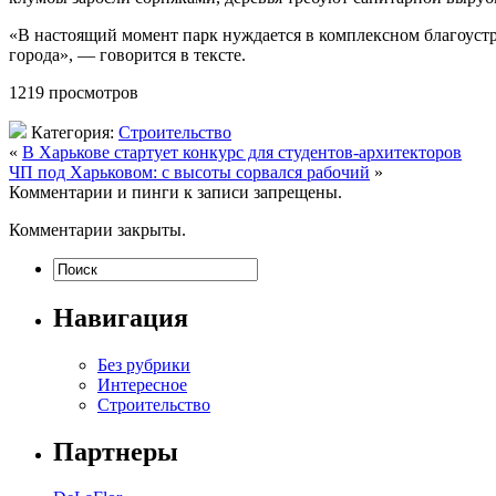
«В настоящий момент парк нуждается в комплексном благоустро
города», — говорится в тексте.
1219 просмотров
Категория:
Строительство
«
В Харькове стартует конкурс для студентов-архитекторов
ЧП под Харьковом: с высоты сорвался рабочий
»
Комментарии и пинги к записи запрещены.
Комментарии закрыты.
Навигация
Без рубрики
Интересное
Строительство
Партнеры