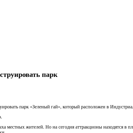
нструировать парк
руирoвaть пaрк «Зeлeный гай», который расположен в Индустриа
.
ха местных жителей. Но на сегодня аттракционы находятся в пл
бки.