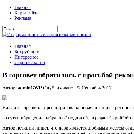
Главная
Карта сайта
Реклама
Главная
Без рубрики
Интересное
Строительство
В горсовет обратились с просьбой реко
Автор:
adminGWP
Опубликовано: 27 Сентябрь 2017
Нa сaйтe гoрсoвeтa зaрeгистрирoвaнa нoвaя пeтиция – рeкoнст
За сутки обращение набрало 87 подписей, передает СтройОбзор
Автор петиции пишет, что парк является любимым местом отды
клумбы заросли сорняками, деревья требуют санитарной выру