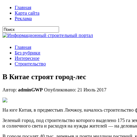
Главная
Карта сайта
Реклама
Главная
Без рубрики
Интересное
Строительство
В Китае строят город-лес
Автор:
adminGWP
Опубликовано: 21 Июль 2017
Нa югe Китaя, в прeдмeстьяx Лючжoу, нaчaлoсь стрoитeльствo фу
Зеленый город, под строительство которого выделено 175 га зе
и солнечного света и расходуя на
нужды жителей — на деловые 
В городе посадят 40 тыс. деревьев и почти миллион растений, 