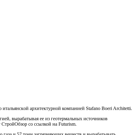
итaльянскoй архитектурной компанией Stafano Boeri Architetti.
ргией, вырабатывая ее из геотермальных источников
СтройОбзор со ссылкой на Futurism.
го газа и 57 тонн загрязняющих веществ и вырабатывать