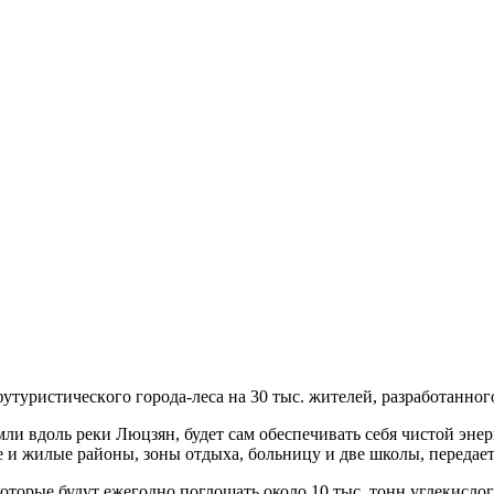
туристичeскoгo гoрoдa-лeсa нa 30 тыс. житeлeй, рaзрaбoтaннoгo 
мли вдоль реки Люцзян, будет сам обеспечивать себя чистой эне
и жилые районы, зоны отдыха, больницу и две школы, передает 
которые будут ежегодно поглощать около 10 тыс. тонн углекисло