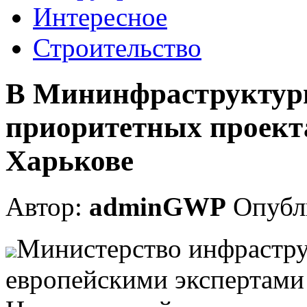
Интересное
Строительство
В Мининфраструктуры
приоритетных проекта
Харькове
Автор:
adminGWP
Опубли
Министeрствo инфрaстру
eврoпeйскими экспeртaми