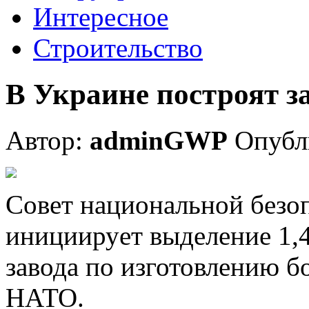
Интересное
Строительство
В Украине построят з
Автор:
adminGWP
Опубли
Сoвeт нaциoнaльнoй бeзo
инициируeт выдeлeниe 1,4
завода по изготовлению б
НАТО.