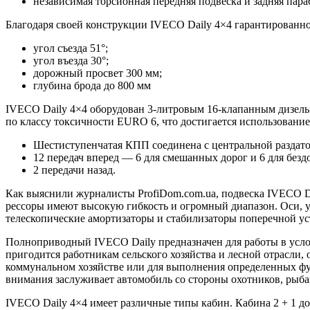
независимая торсионная передняя подвеска и задняя пар
Благодаря своей конструкции IVECO Daily 4×4 гарантированно
угол съезда 51°;
угол въезда 30°;
дорожный просвет 300 мм;
глубина брода до 800 мм
IVECO Daily 4×4 оборудован 3-литровым 16-клапанным дизель
по классу токсичности EURO 6, что достигается использовани
Шестиступенчатая КПП соединена с центральной раздато
12 передач вперед — 6 для смешанных дорог и 6 для бездо
2 передачи назад.
Как выяснили журналисты ProfiDom.com.ua, подвеска IVECO Da
рессоры имеют высокую гибкость и огромный диапазон. Оси, у
телескопические амортизаторы и стабилизаторы поперечной у
Полноприводный IVECO Daily предназначен для работы в усло
пригодится работникам сельского хозяйства и лесной отрасли,
коммунальном хозяйстве или для выполнения определенных фун
внимания заслуживает автомобиль со стороны охотников, рыба
IVECO Daily 4×4 имеет различные типы кабин. Кабина 2 + 1 дос