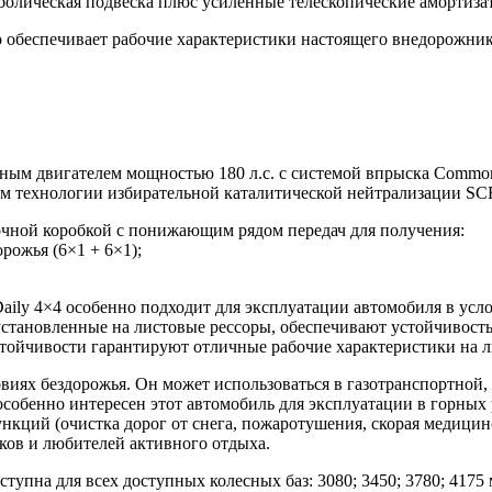
аболическая подвеска плюс усиленные телескопические амортиза
 обеспечивает рабочие характеристики настоящего внедорожник
ным двигателем мощностью 180 л.с. с системой впрыска Common
ем технологии избирательной каталитической нейтрализации SC
чной коробкой с понижающим рядом передач для получения:
рожья (6×1 + 6×1);
ily 4×4 особенно подходит для эксплуатации автомобиля в усл
становленные на листовые рессоры, обеспечивают устойчивость 
стойчивости гарантируют отличные рабочие характеристики на
виях бездорожья. Он может использоваться в газотранспортной
 особенно интересен этот автомобиль для эксплуатации в горны
кций (очистка дорог от снега, пожаротушения, скорая медицинс
ков и любителей активного отдыха.
тупна для всех доступных колесных баз: 3080; 3450; 3780; 4175 