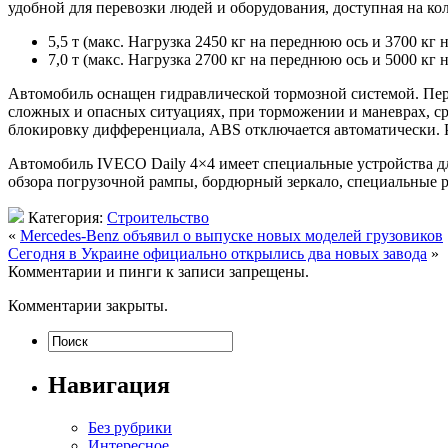
удобной для перевозки людей и оборудования, доступная на кол
5,5 т (макс. Нагрузка 2450 кг на переднюю ось и 3700 кг 
7,0 т (макс. Нагрузка 2700 кг на переднюю ось и 5000 кг 
Автомобиль оснащен гидравлической тормозной системой. Пере
сложных и опасных ситуациях, при торможении и маневрах, ср
блокировку дифференциала, ABS отключается автоматически. Р
Автомобиль IVECO Daily 4×4 имеет специальные устройства дл
обзора погрузочной рампы, бордюрный зеркало, специальные р
Категория:
Строительство
«
Mercedes-Benz объявил о выпуске новых моделей грузовиков
Сегодня в Украине официально открылись два новых завода
»
Комментарии и пинги к записи запрещены.
Комментарии закрыты.
Навигация
Без рубрики
Интересное