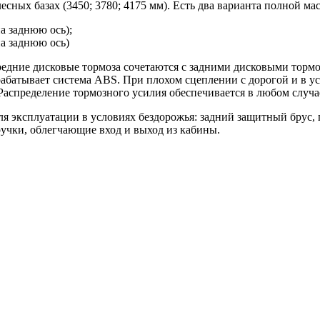
есных базах (3450; 3780; 4175 мм). Есть два варианта полной ма
на заднюю ось);
на заднюю ось)
дние дисковые тормоза сочетаются с задними дисковыми тормоз
абатывает система ABS. При плохом сцеплении с дорогой и в ус
аспределение тормозного усилия обеспечивается в любом случа
я эксплуатации в условиях бездорожья: задний защитный брус,
учки, облегчающие вход и выход из кабины.