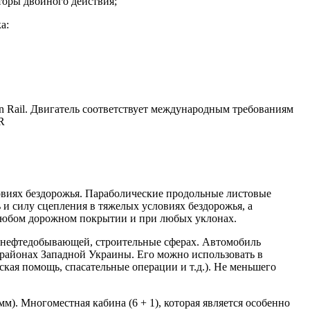
торы двойного действия;
а:
 Rail. Двигатель соответствует международным требованиям
R
овиях бездорожья. Параболические продольные листовые
и силу сцепления в тяжелых условиях бездорожья, а
 любом дорожном покрытии и при любых уклонах.
, нефтедобывающей, строительные сферах. Автомобиль
х районах Западной Украины. Его можно использовать в
кая помощь, спасательные операции и т.д.). Не меньшего
мм). Многоместная кабина (6 + 1), которая является особенно