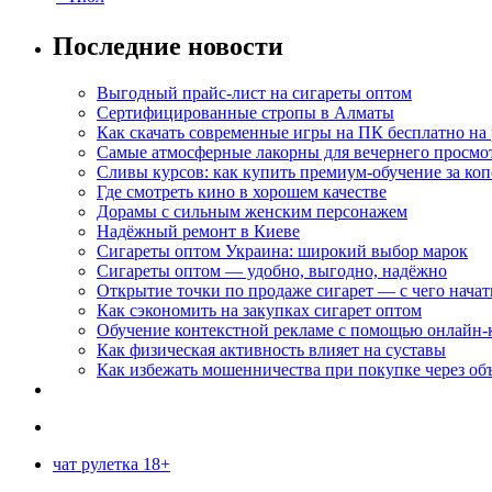
Последние новости
Выгодный прайс-лист на сигареты оптом
Сертифицированные стропы в Алматы
Как скачать современные игры на ПК бесплатно на 
Самые атмосферные лакорны для вечернего просмо
Сливы курсов: как купить премиум-обучение за ко
Где смотреть кино в хорошем качестве
Дорамы с сильным женским персонажем
Надёжный ремонт в Киеве
Сигареты оптом Украина: широкий выбор марок
Сигареты оптом — удобно, выгодно, надёжно
Открытие точки по продаже сигарет — с чего начат
Как сэкономить на закупках сигарет оптом
Обучение контекстной рекламе с помощью онлайн-
Как физическая активность влияет на суставы
Как избежать мошенничества при покупке через об
чат рулетка 18+