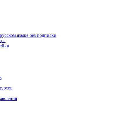
русском языке без подписки
тра
пейки
ь
курсов
ъявления