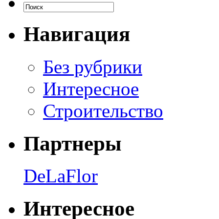
Навигация
Без рубрики
Интересное
Строительство
Партнеры
DeLaFlor
Интересное