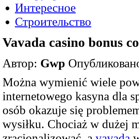
Интересное
Строительство
Vavada casino bonus c
Автор:
Gwp
Опубликовано
Można wymienić wiele pow
internetowego kasyna dla s
osób okazuje się problemem
wysiłku. Chociaż w dużej 
zracjonalizować, a
vavada
w