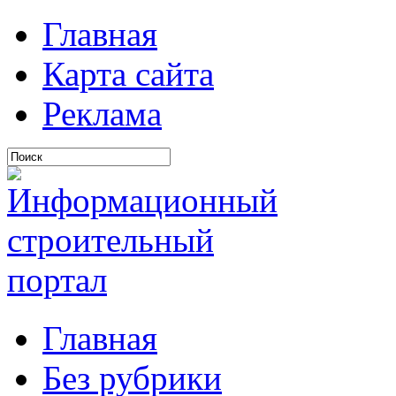
Главная
Карта сайта
Реклама
Главная
Без рубрики