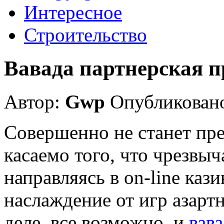
Интересное
Строительство
Вавада партнерская 
Автор:
Gwp
Опубликовано
Совершенно не станет пре
касаемо того, что чрезв
направляясь в on-line каз
наслаждение от игр азарт
деле, все возможно, и
вава