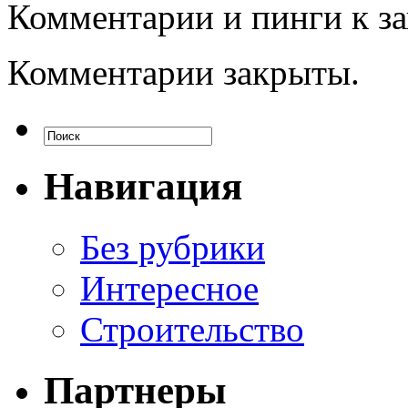
Комментарии и пинги к з
Комментарии закрыты.
Навигация
Без рубрики
Интересное
Строительство
Партнеры