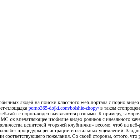
бычных людей на поиски классного web-портала с порно видео on
нет-площадка
porno365-dojki.com/bolshie-zhopy/
в таком стопроцен
еб-сайт с порно-видео выявляются разными. К примеру, заморо
 СМС-ок впечатляющее изобилие видео-роликов с идеального кач
количества ценителей «горячей клубнички» весомо, чтоб на веб
было без процедуры регистрации и остальных ущемлений. Заодно
ии соответствующего пожелания. Со своей стороны, оттого, что