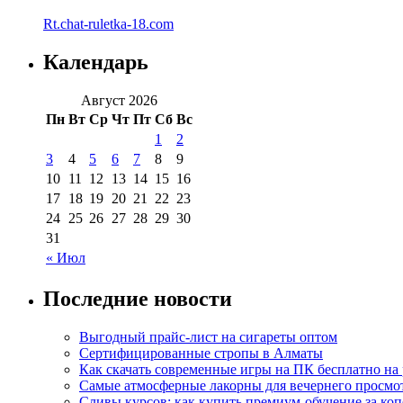
Rt.chat-ruletka-18.com
Календарь
Август 2026
Пн
Вт
Ср
Чт
Пт
Сб
Вс
1
2
3
4
5
6
7
8
9
10
11
12
13
14
15
16
17
18
19
20
21
22
23
24
25
26
27
28
29
30
31
« Июл
Последние новости
Выгодный прайс-лист на сигареты оптом
Сертифицированные стропы в Алматы
Как скачать современные игры на ПК бесплатно на 
Самые атмосферные лакорны для вечернего просмо
Сливы курсов: как купить премиум-обучение за ко