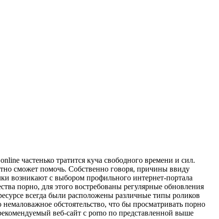
line частенько тратится куча свободного времени и сил.
тно сможет помочь. Собственно говоря, причины ввиду
чки возникают с выбором профильного интернет-портала
ества порно, для этого востребованы регулярные обновления
-ресурсе всегда были расположены различные типы роликов
 немаловажное обстоятельство, что бы просматривать порно
 рекомендуемый веб-сайт с porno по представленной выше